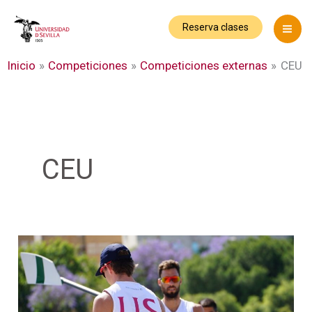
Ir
al
Reserva clases
contenido
Inicio
Competiciones
Competiciones externas
CEU
CEU
La
US
concluye
los