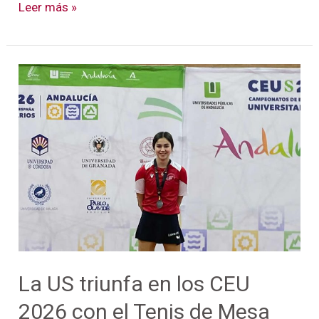
Leer más »
La
US
triunfa
en
los
CEU
2026
con
el
Tenis
de
La US triunfa en los CEU
Mesa
2026 con el Tenis de Mesa