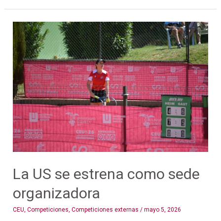
La
US
se
estrena
como
sede
organizadora
La US se estrena como sede
organizadora
CEU
,
Competiciones
,
Competiciones externas
/
mayo 5, 2026