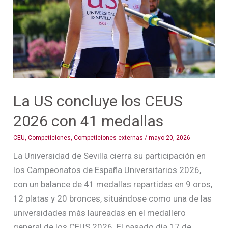
CEUS
2026
con
41
medallas
La US concluye los CEUS
2026 con 41 medallas
CEU
,
Competiciones
,
Competiciones externas
/
mayo 20, 2026
La Universidad de Sevilla cierra su participación en
los Campeonatos de España Universitarios 2026,
con un balance de 41 medallas repartidas en 9 oros,
12 platas y 20 bronces, situándose como una de las
universidades más laureadas en el medallero
general de los CEUS 2026. El pasado día 17 de