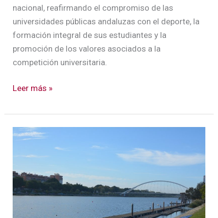
nacional, reafirmando el compromiso de las
universidades públicas andaluzas con el deporte, la
formación integral de sus estudiantes y la
promoción de los valores asociados a la
competición universitaria.
Leer más »
Todo
listo
para
el
comienzo
del
CEU