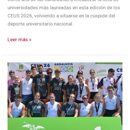
universidades más laureadas en esta edición de los
CEUS 2026, volviendo a situarse en la cúspide del
deporte universitario nacional.
Leer más »
La
Universidad
de
Sevilla
cierra
los
CEUS
2026