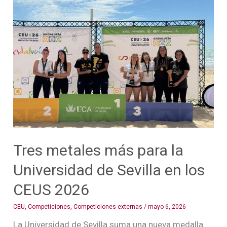
Tres
metales
más
para
la
Universidad
de
Sevilla
en
los
CEUS
Tres metales más para la
2026
Universidad de Sevilla en los
CEUS 2026
CEU
,
Competiciones
,
Competiciones externas
/
mayo 6, 2026
La Universidad de Sevilla suma una nueva medalla