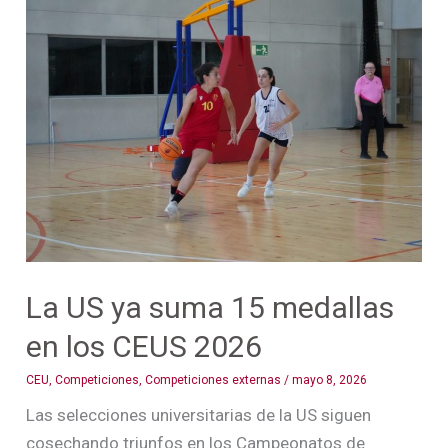
La
US
ya
suma
15
medallas
en
los
CEUS
2026
La US ya suma 15 medallas
en los CEUS 2026
CEU
,
Competiciones
,
Competiciones externas
/
mayo 8, 2026
Las selecciones universitarias de la US siguen
cosechando triunfos en los Campeonatos de