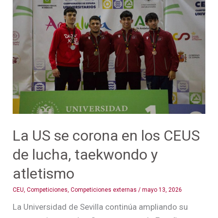
US
se
corona
en
los
CEUS
de
lucha,
taekwondo
y
La US se corona en los CEUS
atletismo
de lucha, taekwondo y
atletismo
CEU
,
Competiciones
,
Competiciones externas
/
mayo 13, 2026
La Universidad de Sevilla continúa ampliando su