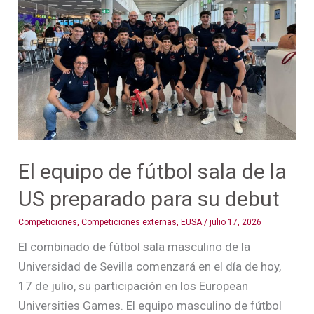
de
fútbol
sala
de
la
US
preparado
para
su
El equipo de fútbol sala de la
debut
US preparado para su debut
Competiciones
,
Competiciones externas
,
EUSA
/
julio 17, 2026
El combinado de fútbol sala masculino de la
Universidad de Sevilla comenzará en el día de hoy,
17 de julio, su participación en los European
Universities Games. El equipo masculino de fútbol