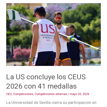
La
US
concluye
los
CEUS
2026
con
41
medallas
La US concluye los CEUS
2026 con 41 medallas
CEU
,
Competiciones
,
Competiciones externas
/
mayo 20, 2026
La Universidad de Sevilla cierra su participación en