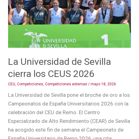
cierra
los
CEUS
2026
La Universidad de Sevilla
cierra los CEUS 2026
CEU
,
Competiciones
,
Competiciones externas
/
mayo 18, 2026
La Universidad de Sevilla pone el broche de oro a los
Campeonatos de España Universitarios 2026 con la
celebración del CEU de Remo. El Centro
Especializado de Alto Rendimiento (CEAR) de Sevilla
ha acogido este fin de semana el Campeonato de
España Universitario de Remo 2026, una cita