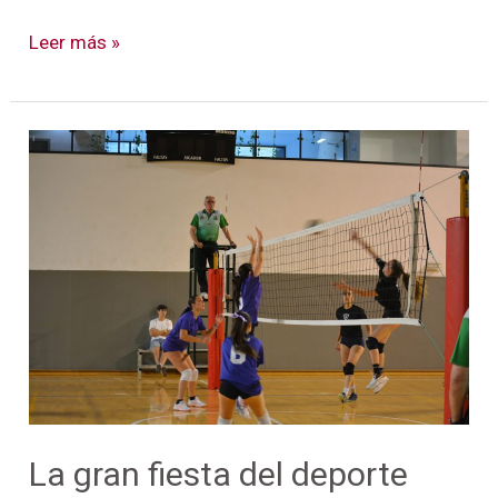
Leer más »
La
gran
fiesta
del
deporte
universitario
en
la
US
La gran fiesta del deporte