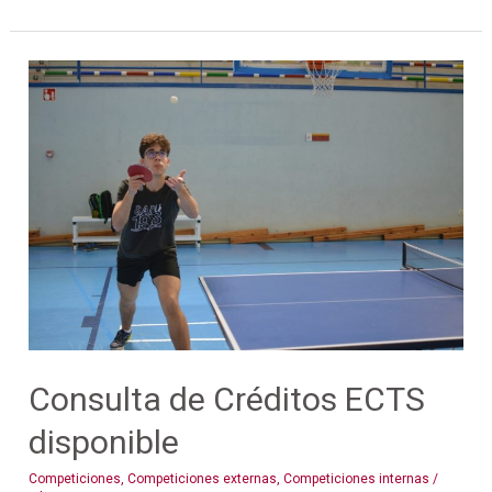
Consulta
de
Créditos
ECTS
disponible
Consulta de Créditos ECTS
disponible
Competiciones
,
Competiciones externas
,
Competiciones internas
/