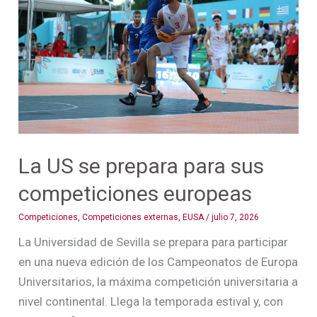
prepara
para
sus
competiciones
europeas
La US se prepara para sus
competiciones europeas
Competiciones
,
Competiciones externas
,
EUSA
/
julio 7, 2026
La Universidad de Sevilla se prepara para participar
en una nueva edición de los Campeonatos de Europa
Universitarios, la máxima competición universitaria a
nivel continental. Llega la temporada estival y, con