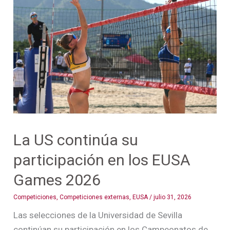
US
continúa
su
participación
en
los
EUSA
Games
2026
La US continúa su
participación en los EUSA
Games 2026
Competiciones
,
Competiciones externas
,
EUSA
/
julio 31, 2026
Las selecciones de la Universidad de Sevilla
continúan su participación en los Campeonatos de