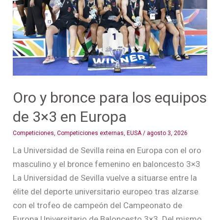
los
equipos
de
3×3
en
Europa
Oro y bronce para los equipos
de 3×3 en Europa
Competiciones
,
Competiciones externas
,
EUSA
/
agosto 3, 2026
La Universidad de Sevilla reina en Europa con el oro
masculino y el bronce femenino en baloncesto 3×3
La Universidad de Sevilla vuelve a situarse entre la
élite del deporte universitario europeo tras alzarse
con el trofeo de campeón del Campeonato de
Europa Universitario de Baloncesto 3×3. Del mismo