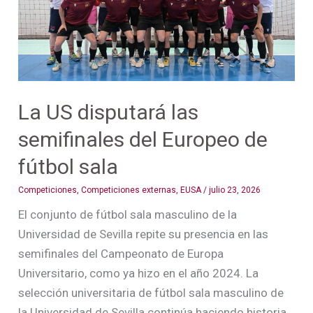
del
Europeo
de
fútbol
sala
La US disputará las
semifinales del Europeo de
fútbol sala
Competiciones
,
Competiciones externas
,
EUSA
/
julio 23, 2026
El conjunto de fútbol sala masculino de la
Universidad de Sevilla repite su presencia en las
semifinales del Campeonato de Europa
Universitario, como ya hizo en el año 2024. La
selección universitaria de fútbol sala masculino de
la Universidad de Sevilla continúa haciendo historia