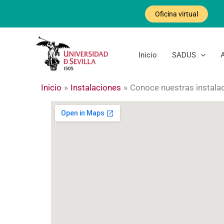
Ir
Oficina virtual
al
contenido
Inicio
SADUS
Inicio
Instalaciones
Conoce nuestras instala