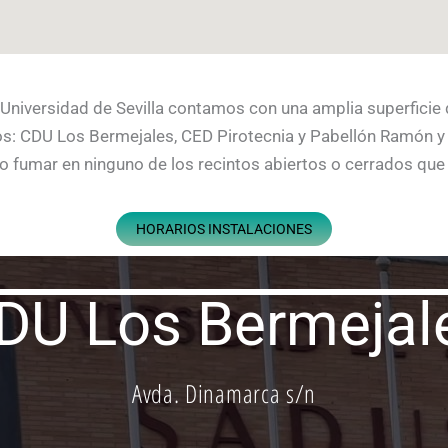
 Universidad de Sevilla contamos con una amplia superficie 
s: CDU Los Bermejales, CED Pirotecnia y Pabellón Ramón y C
o fumar en ninguno de los recintos abiertos o cerrados qu
HORARIOS INSTALACIONES
DU Los Bermejal
Instalaciones
Avda. Dinamarca s/n