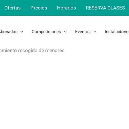
Ofertas
Precios
Horarios
RESERVA CLASES
Abonados
Competiciones
Eventos
Instalacione
amiento recogida de menores
ción acompaña
menores