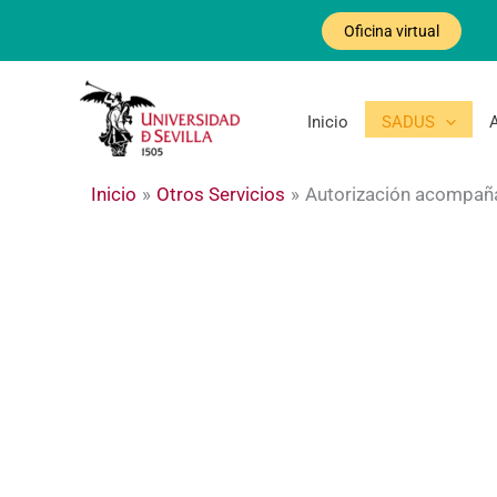
Ir
Oficina virtual
al
contenido
Inicio
SADUS
Inicio
Otros Servicios
Autorización acompañ
Autoriza