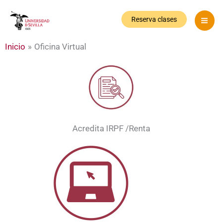
Ir
al
Reserva clases
contenido
Inicio
Oficina Virtual
Acredita IRPF /Renta