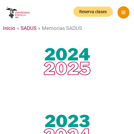
Ir
al
Reserva clases
contenido
Inicio
SADUS
Memorias SADUS