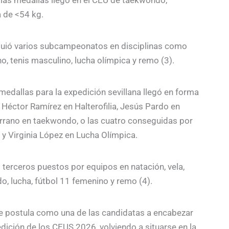
a de <54 kg.
iguió varios subcampeonatos en disciplinas como
, tenis masculino, lucha olímpica y remo (3).
medallas para la expedición sevillana llegó en forma
 Héctor Ramírez en Halterofilia, Jesús Pardo en
Serrano en taekwondo, o las cuatro conseguidas por
 y Virginia López en Lucha Olímpica.
terceros puestos por equipos en natación, vela,
o, lucha, fútbol 11 femenino y remo (4).
 se postula como una de las candidatas a encabezar
edición de los CEUS 2026, volviendo a situarse en la