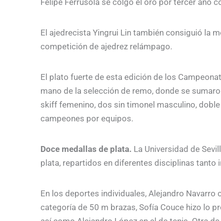
Felipe Ferrusola se colgó el oro por tercer año c
El ajedrecista Yingrui Lin también consiguió la m
competición de ajedrez relámpago.
El plato fuerte de esta edición de los Campeonat
mano de la selección de remo, donde se sumaro
skiff femenino, dos sin timonel masculino, doble
campeones por equipos.
Doce medallas de plata.
La Universidad de Sevi
plata, repartidos en diferentes disciplinas tanto
En los deportes individuales, Alejandro Navarro 
categoría de 50 m brazas, Sofía Couce hizo lo p
así como Alejandro López en el de tenis. Otra de