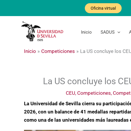
Ir
Oficina virtual
al
contenido
Inicio
SADUS
Inicio
Competiciones
La US concluye los CE
La US concluye los CE
CEU
,
Competiciones
,
Competi
La Universidad de Sevilla cierra su participac
2026, con un balance de 41 medallas repartidas
como una de las universidades más laureadas e