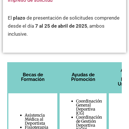
El
plazo
de presentación de solicitudes comprende
desde el día
7 al 25 de abril de 2025
, ambos
inclusive.
Ayu
Becas de
Ayudas de
M
Formación
Promoción
Dep
Unive
Coordinación
General
Deportiva
[CG]
Asistencia
Coordinación
Médica al
de Gestión
Deportista
Deportiva
Fisioterapia