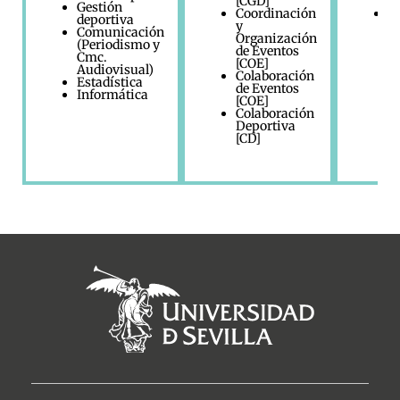
[CGD]
Gestión
Coordinación
M
deportiva
y
d
Comunicación
Organización
u
(Periodismo y
de Eventos
Cmc.
[COE]
Audiovisual)
Colaboración
Estadística
de Eventos
Informática
[COE]
Colaboración
Deportiva
[CD]