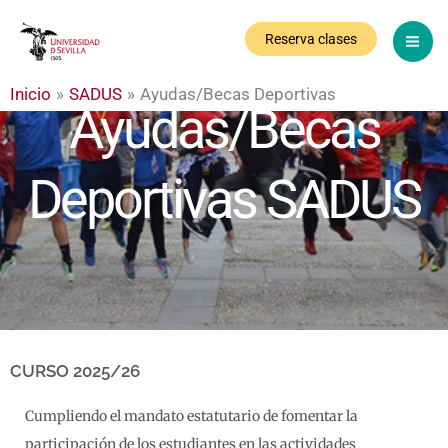
Ir
al
Reserva clases
contenido
Inicio
SADUS
Ayudas/Becas Deportivas
Ayudas/Becas
Deportivas SADUS
CURSO 2025/26
Cumpliendo el mandato estatutario de fomentar la
participación de los estudiantes en las actividades