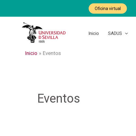
Ir
Oficina virtual
al
contenido
Inicio
SADUS
Inicio
Eventos
Eventos