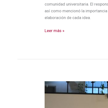
comunidad universitaria. El respons
así como mencionó la importancia 
elaboración de cada idea.
Leer más »
La
gran
fiesta
del