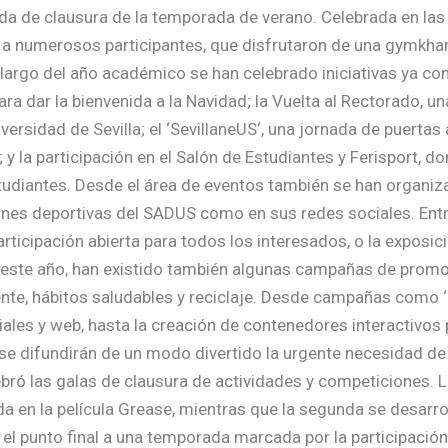
ada de clausura de la temporada de verano. Celebrada en las
ó a numerosos participantes, que disfrutaron de una gymkha
o largo del año académico se han celebrado iniciativas ya co
a dar la bienvenida a la Navidad; la Vuelta al Rectorado, un
ersidad de Sevilla; el ‘SevillaneUS‘, una jornada de puertas 
il; y la participación en el Salón de Estudiantes y Ferisport,
studiantes. Desde el área de eventos también se han organi
iones deportivas del SADUS como en sus redes sociales. Entr
rticipación abierta para todos los interesados, o la exposici
 este año, han existido también algunas campañas de prom
nte, hábitos saludables y reciclaje. Desde campañas como ‘
les y web, hasta la creación de contenedores interactivos p
 se difundirán de un modo divertido la urgente necesidad d
ebró las galas de clausura de actividades y competiciones. L
da en la película Grease, mientras que la segunda se desarro
el punto final a una temporada marcada por la participació