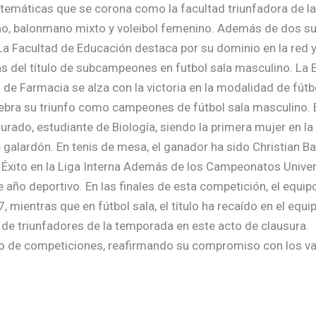
Matemáticas que se corona como la facultad triunfadora de 
no, balonmano mixto y voleibol femenino. Además de dos 
La Facultad de Educación destaca por su dominio en la red y 
ás del título de subcampeones en futbol sala masculino. L
de Farmacia se alza con la victoria en la modalidad de fútbo
bra su triunfo como campeones de fútbol sala masculino. E
rado, estudiante de Biología, siendo la primera mujer en la
 galardón. En tenis de mesa, el ganador ha sido Christian Ba
. Éxito en la Liga Interna Además de los Campeonatos Univers
 año deportivo. En las finales de esta competición, el equi
7, mientras que en fútbol sala, el título ha recaído en el e
to de triunfadores de la temporada en este acto de clausura.
eto de competiciones, reafirmando su compromiso con los val