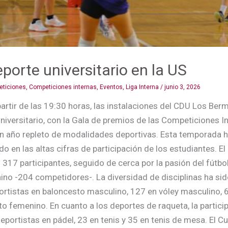
eporte universitario en la US
ticiones
,
Competiciones internas
,
Eventos
,
Liga Interna
/
junio 3, 2026
partir de las 19:30 horas, las instalaciones del CDU Los Berm
universitario, con la Gala de premios de las Competiciones In
un año repleto de modalidades deportivas. Esta temporada h
o en las altas cifras de participación de los estudiantes. 
n 317 participantes, seguido de cerca por la pasión del fútb
ino -204 competidores-. La diversidad de disciplinas ha si
rtistas en baloncesto masculino, 127 en vóley masculino, 6
o femenino. En cuanto a los deportes de raqueta, la partic
deportistas en pádel, 23 en tenis y 35 en tenis de mesa. El 