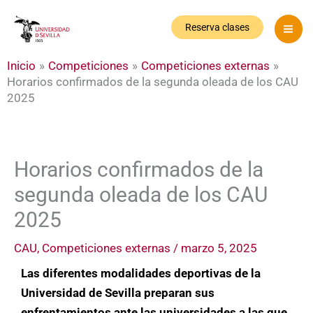
Ir
al
Reserva clases
contenido
Inicio
Competiciones
Competiciones externas
Horarios confirmados de la segunda oleada de los CAU
2025
Horarios confirmados de la
segunda oleada de los CAU
2025
CAU
,
Competiciones externas
/
marzo 5, 2025
Las diferentes modalidades deportivas de la
Universidad de Sevilla preparan sus
enfrentamientos ante las universidades a las que