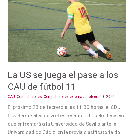
se
juega
el
pase
a
los
CAU
de
fútbol
La US se juega el pase a los
11
CAU de fútbol 11
CAU
,
Competiciones
,
Competiciones externas
/
febrero 18, 2026
El próximo 23 de febrero a las 11:30 horas, el CDU
Los Bermejales será el escenario del duelo decisivo
que enfrentará a la Universidad de Sevilla ante la
Universidad de Cádiz, en la previa clasificatoria de