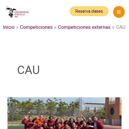
Ir
al
Reserva clases
contenido
Inicio
Competiciones
Competiciones externas
CAU
CAU
La
US,
campeona
de