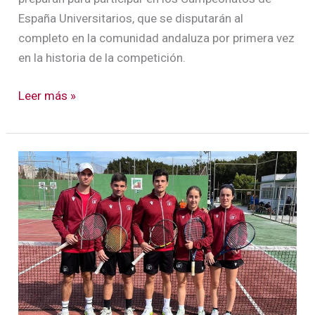
España Universitarios, que se disputarán al
completo en la comunidad andaluza por primera vez
en la historia de la competición.
Leer más »
CAU
2026:
La
US
avanza
con
paso
firme