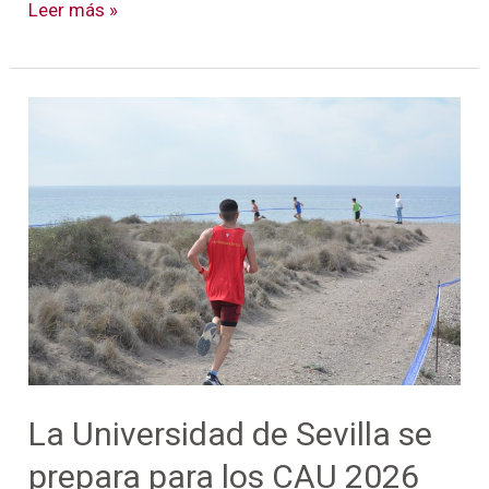
Leer más »
La
Universidad
de
Sevilla
se
prepara
para
los
CAU
2026
La Universidad de Sevilla se
prepara para los CAU 2026