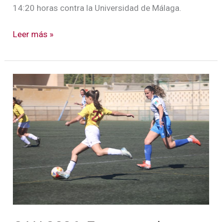
14:20 horas contra la Universidad de Málaga.
Leer más »
CAU
2026:
Espectacular
comienzo
de
la
US