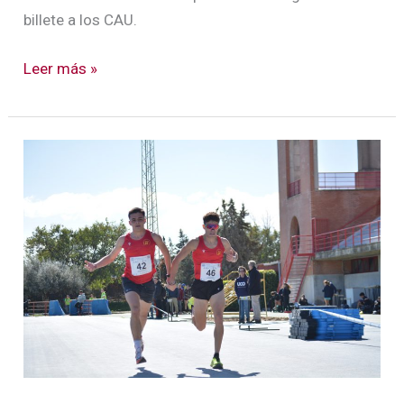
billete a los CAU.
Leer más »
Inicio
ilusionante
de
la
US
en
los
CAU
2026