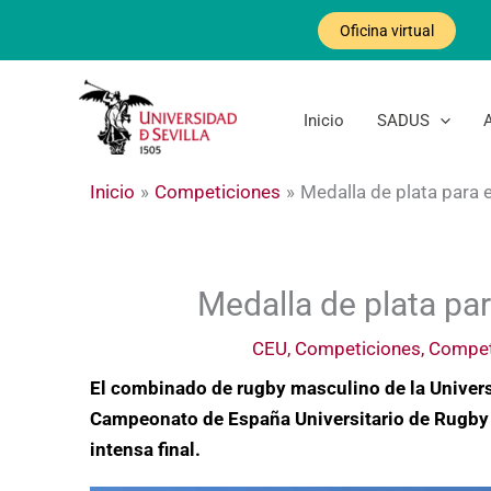
Ir
Oficina virtual
al
contenido
Inicio
SADUS
Inicio
Competiciones
Medalla de plata para 
Medalla de plata pa
CEU
,
Competiciones
,
Compet
El combinado de rugby masculino de la Universi
Campeonato de España Universitario de Rugby 7
intensa final.