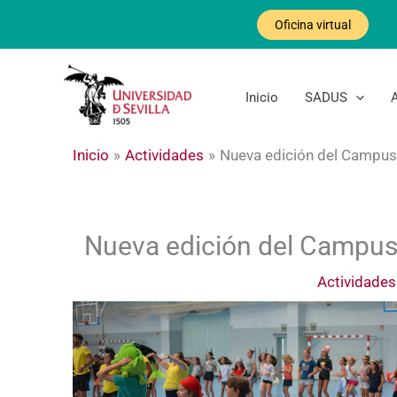
Ir
Oficina virtual
al
contenido
Inicio
SADUS
Inicio
Actividades
Nueva edición del Campu
Nueva edición del Campus
Actividades