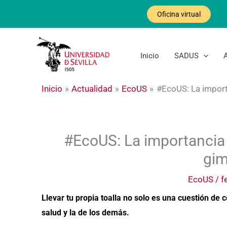
Ir
Oficina virtual
al
contenido
Inicio
SADUS
Inicio
Actualidad
EcoUS
#EcoUS: La importa
#EcoUS: La importancia d
gim
EcoUS
/
f
Llevar
tu propia toalla no solo es una cuestión de
salud y la de los demás.