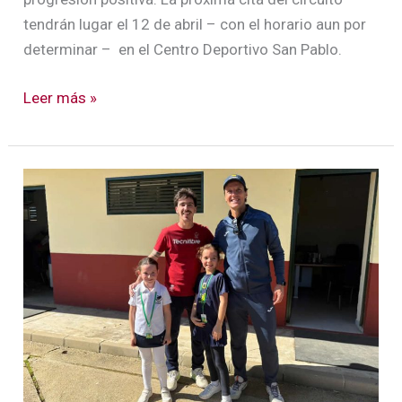
tendrán lugar el 12 de abril – con el horario aun por
determinar – en el Centro Deportivo San Pablo.
Leer más »
Los
jóvenes
tenistas
del
SADUS
continúan
de
dulce