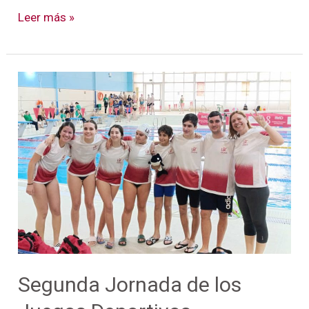
Leer más »
Segunda
Jornada
de
los
Juegos
Deportivos
Municipales
(IMD)
Segunda Jornada de los