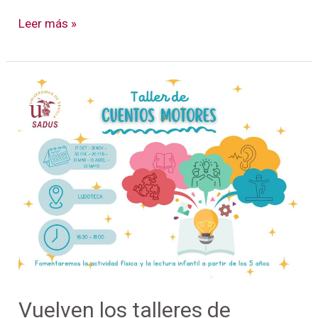
Leer más »
Vuelven
los
talleres
de
cuentos
motores
en
el
SADUS
Vuelven los talleres de