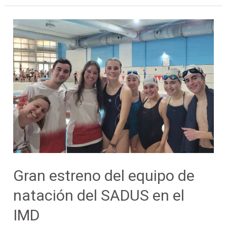
Gran
estreno
del
equipo
de
natación
del
SADUS
en
el
IMD
Gran estreno del equipo de
natación del SADUS en el
IMD