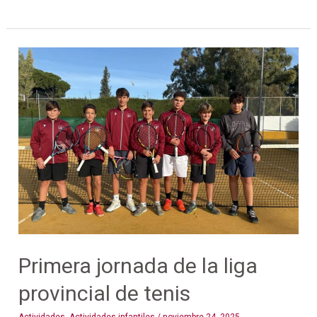
Primera
jornada
de
la
liga
provincial
de
tenis
Primera jornada de la liga
provincial de tenis