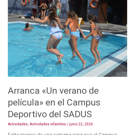
Arranca
«Un
verano
de
película»
en
el
Campus
Deportivo
del
SADUS
Arranca «Un verano de
película» en el Campus
Deportivo del SADUS
Actividades
,
Actividades infantiles
/
junio 22, 2026
Falta menos de una semana para que el Campus