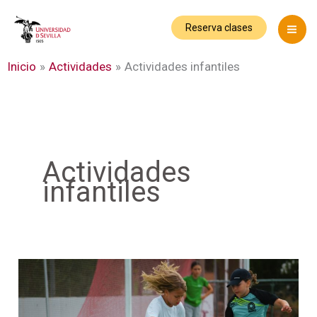
Ir
al
Reserva clases
contenido
Inicio
Actividades
Actividades infantiles
Actividades
infantiles
Inscripciones
abiertas
para