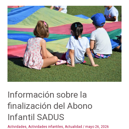
Información
sobre
la
finalización
del
Abono
Infantil
SADUS
Información sobre la
finalización del Abono
Infantil SADUS
Actividades
,
Actividades infantiles
,
Actualidad
/
mayo 26, 2026