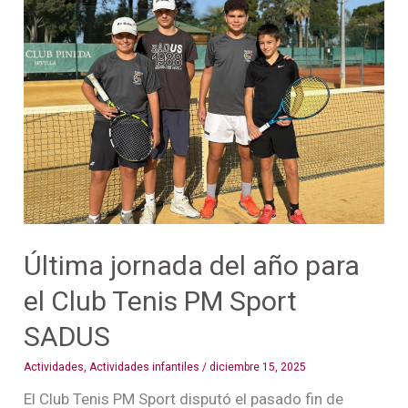
jornada
del
año
para
el
Club
Tenis
PM
Sport
SADUS
Última jornada del año para
el Club Tenis PM Sport
SADUS
Actividades
,
Actividades infantiles
/
diciembre 15, 2025
El Club Tenis PM Sport disputó el pasado fin de