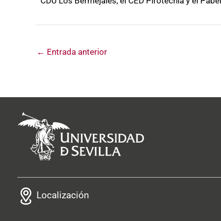
CDU Los Bermejales, el CED Pirotecnia y el Pabe
←
Entrada anterior
Localización