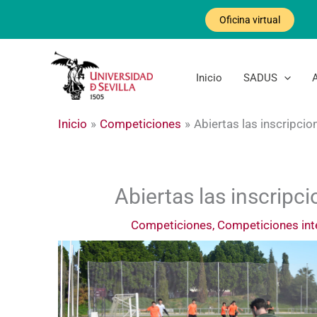
Ir
Oficina virtual
al
contenido
Inicio
SADUS
Inicio
Competiciones
Abiertas las inscripcio
Abiertas las inscripci
Competiciones
,
Competiciones int