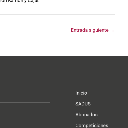
llón Ramón y Cajal.
Entrada siguiente
→
Inicio
SADUS
Abonados
Competiciones