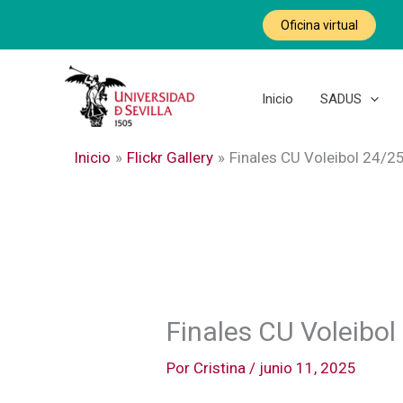
Ir
Oficina virtual
al
contenido
Inicio
SADUS
Inicio
Flickr Gallery
Finales CU Voleibol 24/2
Finales CU Voleibol
Por
Cristina
/
junio 11, 2025