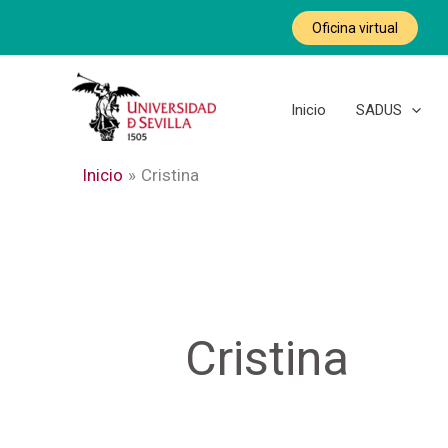
Ir
Buscar
Oficina virtual
al
por:
contenido
Inicio
SADUS
Inicio
Cristina
Cristina