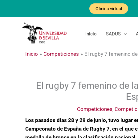
Ir
Oficina virtual
al
contenido
Inicio
SADUS
Inicio
Competiciones
El rugby 7 femenino de
El rugby 7 femenino de l
Es
Competiciones
,
Competici
Los pasados días 28 y 29 de junio, tuvo lugar en
Campeonato de España de Rugby 7, en el que e
medalla de bronce en la clasificación nacional.