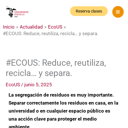
Ir
al
Reserva clases
contenido
Inicio
Actualidad
EcoUS
#ECOUS: Reduce, reutiliza, recicla… y separa.
#ECOUS: Reduce, reutiliza,
recicla… y separa.
EcoUS
/
junio 5, 2025
La segregación de residuos es muy importante.
Separar correctamente los residuos en casa, en la
universidad o en cualquier espacio público es
una acción clave para proteger el medio
ambiente
.