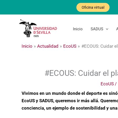
Ir
Oficina virtual
al
contenido
Inicio
SADUS
Inicio
Actualidad
EcoUS
#ECOUS: Cuidar el
#ECOUS: Cuidar el pl
EcoUS
/
Vivimos en un mundo donde el deporte es sinón
EcoUS y SADUS, queremos ir más allá. Queremo
conciencia, un ejemplo de sostenibilidad y un