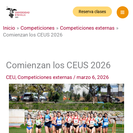
Ir
al
Reserva clases
contenido
Inicio
Competiciones
Competiciones externas
Comienzan los CEUS 2026
Comienzan los CEUS 2026
CEU
,
Competiciones externas
/
marzo 6, 2026