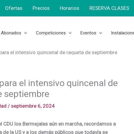
Ofertas
Precios
Horarios
RESERVA CLASES
Abonados
Competiciones
Eventos
Instalacion
para el intensivo quincenal de raqueta de septiembre
para el intensivo quincenal de
e septiembre
dad
/
septiembre 6, 2024
n el CDU los Bermejales aún en marcha, recordamos a
 de la US y a los demás públicos que todavía se