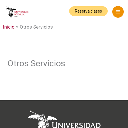
Ir
al
Reserva clases
contenido
Inicio
Otros Servicios
Otros Servicios