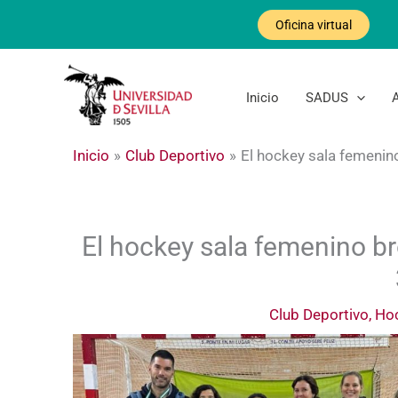
Ir
Oficina virtual
al
contenido
Inicio
SADUS
Inicio
Club Deportivo
El hockey sala femenin
El hockey sala femenino b
Club Deportivo
,
Ho