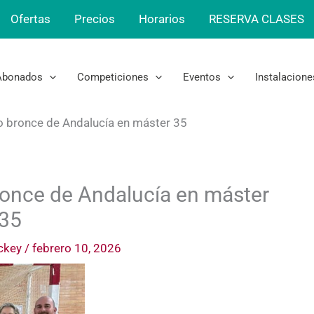
Ofertas
Precios
Horarios
RESERVA CLASES
Abonados
Competiciones
Eventos
Instalacione
o bronce de Andalucía en máster 35
ronce de Andalucía en máster
35
ckey
/
febrero 10, 2026