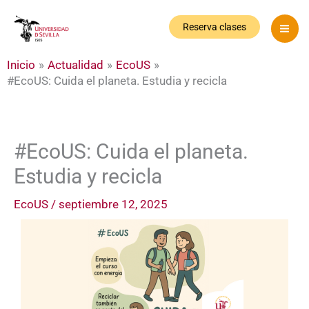
Ir
al
Reserva clases
contenido
Inicio
Actualidad
EcoUS
#EcoUS: Cuida el planeta. Estudia y recicla
#EcoUS: Cuida el planeta.
Estudia y recicla
EcoUS
/
septiembre 12, 2025