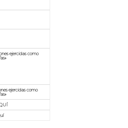
iones ejercidas como
/as»
ones ejercidas como
/as»
AQUÍ
uí