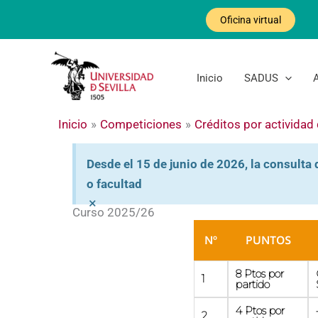
Ir
Oficina virtual
al
contenido
Inicio
SADUS
Inicio
Competiciones
Créditos por actividad
Desde el 15 de junio de 2026, la consulta 
o facultad
×
Curso 2025/26
Nº
PUNTOS
8 Ptos por
1
partido
4 Ptos por
2