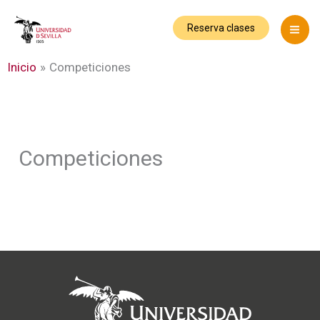
Ir
al
Reserva clases
contenido
Inicio
Competiciones
Competiciones