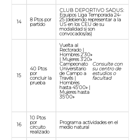
CLUB DEPORTIVO SADUS:
Equipos Liga Temporada 24-
8 Ptos por
25 (debiendo representar a la
14
partido
US en los CEU de su
modalidad si son
convocados/as)
Vuelta al
Rectorado |
Hombres 2’30»
| Mujeres 3’20»
Campeonato
Consulte con
40 Ptos
Universitario
su centro de
por
de Campo a
estudios o
15
concluir la
Través |
facultad
prueba
Hombres
hasta 45’00» |
Mujeres hasta
35’00»
10 Ptos
por
Programa actividades en el
16
circuito
medio natural
realizado