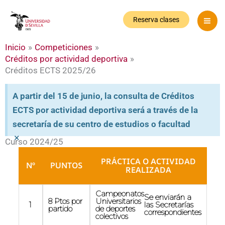
Ir
al
Reserva clases
contenido
Inicio
Competiciones
Créditos por actividad deportiva
Créditos ECTS 2025/26
A partir del 15 de junio, la consulta de Créditos
ECTS por actividad deportiva será a través de la
secretaría de su centro de estudios o facultad
×
Curso 2024/25
PRÁCTICA O ACTIVIDAD
Nº
PUNTOS
REALIZADA
Campeonatos
Se enviarán a
8 Ptos por
Universitarios
1
las Secretarías
partido
de deportes
correspondientes
colectivos