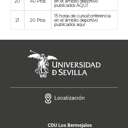
20
40 Ptos
en el ámbito deportivo
publicados AQUÍ
15 horas de curso/conferencia
21
20 Ptos
en el ámbito deportivo
publicados aquí
Localización
CDU Los Bermejales