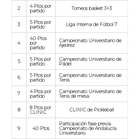
4 Ptos por
2
Torneos basket 3×3
partido
5 Ptos por
3
Liga Interna de Fútbol 7
partido
40 Ptos
Campeonato Universitario de
4
por
Ajedrez
partido
5 Ptos por
Campeonato Universitario de
5
partido
Pádel
5 Ptos por
Campeonato Universitario de
6
partido
Tenis
4 Ptos por
Campeonato Universitario de
7
partido
Tenis de mesa
8 Ptos por
8
CLINIC de Pickleball
CLINIC
Participación fase previa
9
40 Ptos
Campeonato de Andalucía
Universitario