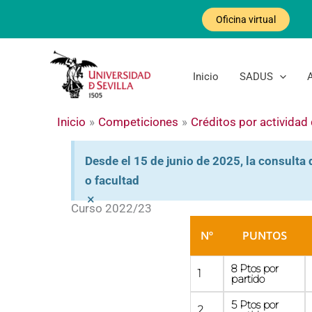
Ir
Oficina virtual
al
contenido
Inicio
SADUS
Inicio
Competiciones
Créditos por actividad
Desde el 15 de junio de 2025, la consulta 
o facultad
×
Curso 2022/23
Nº
PUNTOS
8 Ptos por
1
partido
5 Ptos por
2