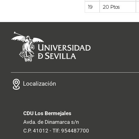
19
20 Ptos
Localización
CDU Los Bermejales
Avda. de Dinamarca s/n
C.P. 41012 - Tlf: 954487700