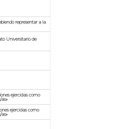
endo representar a la
o Universitario de
iones ejercidas como
/as»
iones ejercidas como
/as»