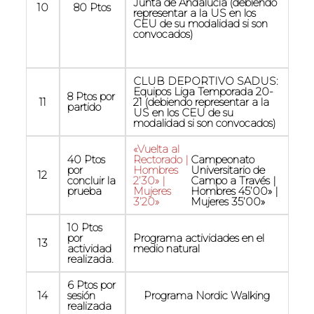
Junta de Andalucía (debiendo
10
80 Ptos
representar a la US en los
CEU de su modalidad si son
convocados)
CLUB DEPORTIVO SADUS:
Equipos Liga Temporada 20-
8 Ptos por
11
21 (debiendo representar a la
partido
US en los CEU de su
modalidad si son convocados)
«Vuelta al
40 Ptos
Rectorado |
Campeonato
por
Hombres
Universitario de
12
concluir la
2’30» |
Campo a Través |
prueba
Mujeres
Hombres 45’00» |
3’20»
Mujeres 35’00»
10 Ptos
por
Programa actividades en el
13
actividad
medio natural
realizada.
6 Ptos por
14
sesión
Programa Nordic Walking
realizada