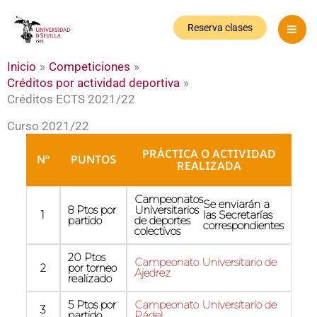
Ir
al
Reserva clases
contenido
Inicio
Competiciones
Créditos por actividad deportiva
Créditos ECTS 2021/22
Curso 2021/22
PRÁCTICA O ACTIVIDAD
Nº
PUNTOS
REALIZADA
Campeonatos
Se enviarán a
8 Ptos por
Universitarios
1
las Secretarías
partido
de deportes
correspondientes
colectivos
20 Ptos
Campeonato Universitario de
2
por torneo
Ajedrez
realizado
5 Ptos por
Campeonato Universitario de
3
partido
Pádel