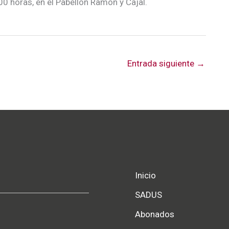
00 horas, en el Pabellón Ramón y Cajal.
Entrada siguiente
→
Inicio
SADUS
Abonados