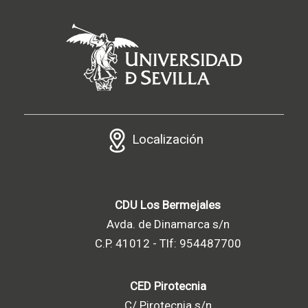
Localización
CDU Los Bermejales
Avda. de Dinamarca s/n
C.P. 41012 - Tlf: 954487700
CED Pirotecnia
C/ Pirotecnia s/n