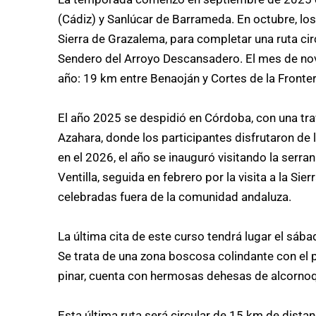
(Cádiz) y Sanlúcar de Barrameda. En octubre, l
Sierra de Grazalema, para completar una ruta cir
Sendero del Arroyo Descansadero. El mes de nov
año: 19 km entre Benaoján y Cortes de la Fronter
El año 2025 se despidió en Córdoba, con una tr
Azahara, donde los participantes disfrutaron de 
en el 2026, el año se inauguró visitando la serran
Ventilla, seguida en febrero por la visita a la Sie
celebradas fuera de la comunidad andaluza.
La última cita de este curso tendrá lugar el sáb
Se trata de una zona boscosa colindante con el 
pinar, cuenta con hermosas dehesas de alcornoq
Esta última ruta será circular de 15 km de distanci