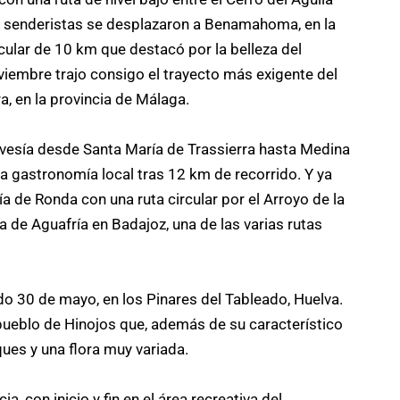
os senderistas se desplazaron a Benamahoma, en la
cular de 10 km que destacó por la belleza del
iembre trajo consigo el trayecto más exigente del
a, en la provincia de Málaga.
avesía desde Santa María de Trassierra hasta Medina
la gastronomía local tras 12 km de recorrido. Y ya
ía de Ronda con una ruta circular por el Arroyo de la
rra de Aguafría en Badajoz, una de las varias rutas
ado 30 de mayo, en los Pinares del Tableado, Huelva.
pueblo de Hinojos que, además de su característico
ues y una flora muy variada.
a, con inicio y fin en el área recreativa del