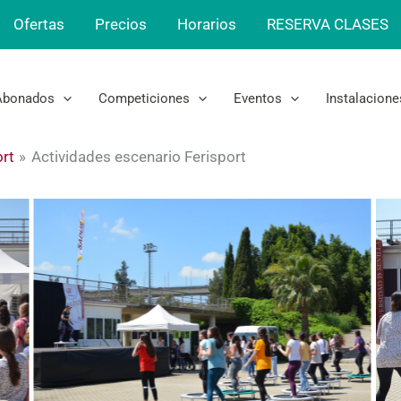
Ofertas
Precios
Horarios
RESERVA CLASES
Abonados
Competiciones
Eventos
Instalacione
ort
Actividades escenario Ferisport