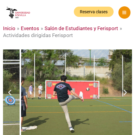
Ir
al
Reserva clases
contenido
Inicio
Eventos
Salón de Estudiantes y Ferisport
Actividades dirigidas Ferisport