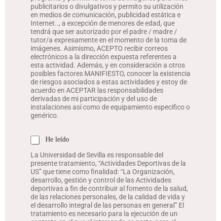
publicitarios o divulgativos y permito su utilización
en medios de comunicación, publicidad estática e
Internet.., a excepción de menores de edad, que
tendrá que ser autorizado por el padre / madre /
tutor/a expresamente en el momento de la toma de
imágenes. Asimismo, ACEPTO recibir correos
electrónicos a la dirección expuesta referentes a
esta actividad. Además, y en consideración a otros
posibles factores MANIFIESTO, conocer la existencia
de riesgos asociados a estas actividades y estoy de
acuerdo en ACEPTAR las responsabilidades
derivadas de mi participación y del uso de
instalaciones así como de equipamiento especifico o
genérico.
C
He leído
a
La Universidad de Sevilla es responsable del
s
presente tratamiento, “Actividades Deportivas de la
i
US” que tiene como finalidad: “La Organización,
l
desarrollo, gestión y control de las Actividades
l
deportivas a fin de contribuir al fomento de la salud,
a
de las relaciones personales, de la calidad de vida y
s
el desarrollo integral de las personas en general” El
d
tratamiento es necesario para la ejecución de un