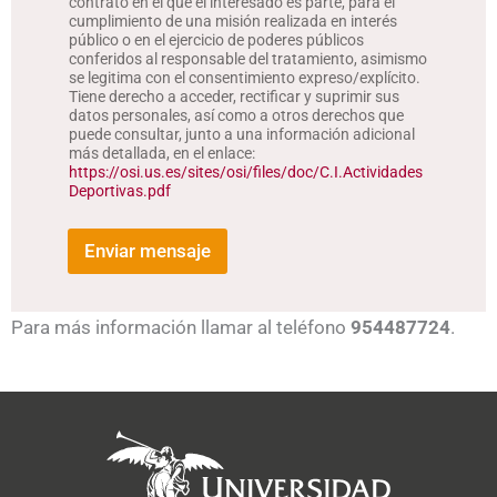
contrato en el que el interesado es parte, para el
e
cumplimiento de una misión realizada en interés
v
público o en el ejercicio de poderes públicos
e
conferidos al responsable del tratamiento, asimismo
r
se legitima con el consentimiento expreso/explícito.
i
Tiene derecho a acceder, rectificar y suprimir sus
f
datos personales, así como a otros derechos que
i
puede consultar, junto a una información adicional
c
más detallada, en el enlace:
a
https://osi.us.es/sites/osi/files/doc/C.I.Actividades
Deportivas.pdf
c
i
ó
Enviar mensaje
n
(
c
o
Para más información llamar al teléfono
954487724
.
p
i
a
)
*