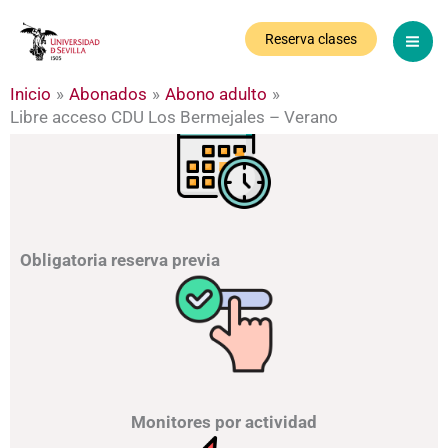
Ir
al
Abono adulto - Libre acceso CDU Los Bermejales -
Reserva clases
JULIO / AGOSTO
contenido
Inicio
Abonados
Abono adulto
Horario completo de actividades
Libre acceso CDU Los Bermejales – Verano
Obligatoria reserva previa
Monitores por actividad